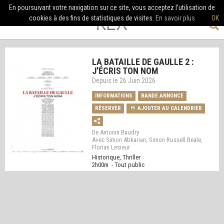
En poursuivant votre navigation sur ce site, vous acceptez l’utilisation de
cookies à des fins de statistiques de visites.
En savoir plus
OK
LA BATAILLE DE GAULLE 2 :
J'ÉCRIS TON NOM
Depuis le 26 Juin 2026
INFORMATIONS
BANDE ANNONCE
RÉSERVER
AJOUTER AU CALENDRIER
De Antonin Baudry
Avec Simon Abkarian, Simon Russell Beale,
Florian Lesieur
Historique, Thriller
2h00m - Tout public