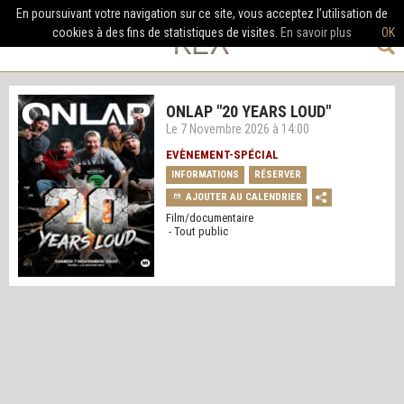
En poursuivant votre navigation sur ce site, vous acceptez l’utilisation de
cookies à des fins de statistiques de visites.
En savoir plus
OK
ONLAP "20 YEARS LOUD"
Le 7 Novembre 2026 à 14:00
EVÈNEMENT-SPÉCIAL
INFORMATIONS
RÉSERVER
AJOUTER AU CALENDRIER
Film/documentaire
- Tout public