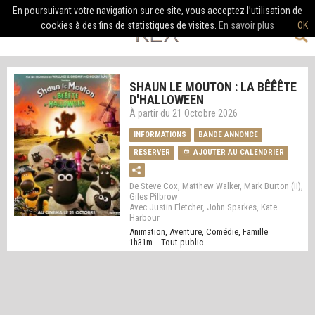
En poursuivant votre navigation sur ce site, vous acceptez l’utilisation de
cookies à des fins de statistiques de visites.
En savoir plus
OK
SHAUN LE MOUTON : LA BÊÊÊTE
D'HALLOWEEN
À partir du 21 Octobre 2026
INFORMATIONS
BANDE ANNONCE
RÉSERVER
AJOUTER AU CALENDRIER
De Steve Cox, Matthew Walker, Mark Burton (II),
Giles Pilbrow
Avec Justin Fletcher, John Sparkes, Kate
Harbour
Animation, Aventure, Comédie, Famille
1h31m - Tout public