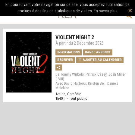
En poursuivant votre navigation sur ce site, vous acceptez l’utilisation de
cookies à des fins de statistiques de visites.
En savoir plus
OK
VIOLENT NIGHT 2
À partir du 2 Decembre 2026
INFORMATIONS
BANDE ANNONCE
RÉSERVER
AJOUTER AU CALENDRIER
De Tommy Wirkola, Patrick Casey, Josh Miller
(LVIII)
Avec David Harbour, Kristen Bell, Daniela
Melchior
Action, Comédie
1h40m - Tout public