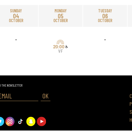
SUNDAY
MONDAY
TUESDAY
04
05
06
OCTOBER
OCTOBER
OCTOBER
-
-
20:00
VF
O THE NEWSLETTER
OK
C
P
S
H