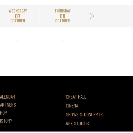
WEDNESDAY
THURSDAY
07
08
OCTOBER
OCTOBER
-
-
ALENDAR
GREAT HALL
ARTNERS
CINEMA
HOP
SHOWS & CONCERTS
ISTORY
REX STUDIOS