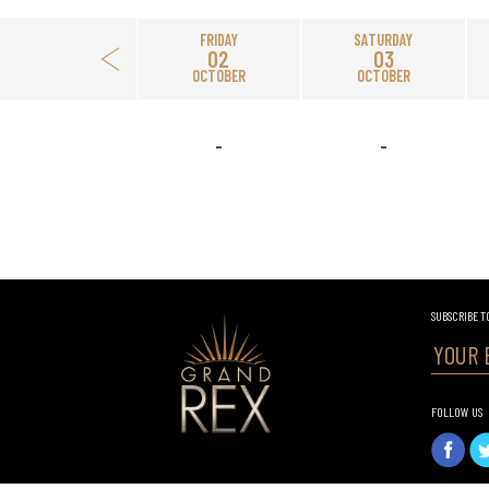
FRIDAY
SATURDAY
02
03
OCTOBER
OCTOBER
-
-
SUBSCRIBE T
FOLLOW US