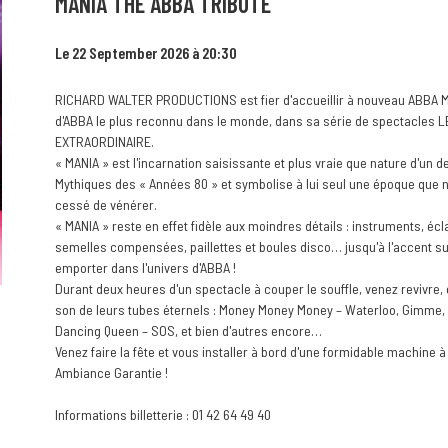
MANIA THE ABBA TRIBUTE
Le 22 September 2026 à 20:30
RICHARD WALTER PRODUCTIONS est fier d'accueillir à nouveau ABBA MA
d'ABBA le plus reconnu dans le monde, dans sa série de spectacles
EXTRAORDINAIRE.
« MANIA » est l'incarnation saisissante et plus vraie que nature d'un 
Mythiques des « Années 80 » et symbolise à lui seul une époque que 
cessé de vénérer.
« MANIA » reste en effet fidèle aux moindres détails : instruments, éc
semelles compensées, paillettes et boules disco… jusqu'à l'accent s
emporter dans l'univers d'ABBA !
Durant deux heures d'un spectacle à couper le souffle, venez revivre,
son de leurs tubes éternels : Money Money Money – Waterloo, Gimme
Dancing Queen – SOS, et bien d'autres encore…
Venez faire la fête et vous installer à bord d'une formidable machine 
Ambiance Garantie !
Informations billetterie : 01 42 64 49 40