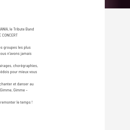
NIA, le Tribute Band
 LE CONCERT
des groupes les plus
nous n'avons jamais
lairages, chorégraphies,
uédois pour mieux vous
 chanter et danser au
, Gimme, Gimme –
à remonter le temps !