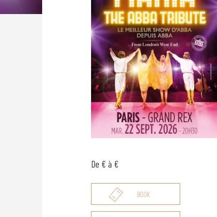
De € à €
BOOK