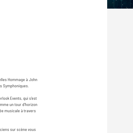
icielles Hommage à John
ées Symphoniques.
rlook Events, qui s'est
omme un tour d'horizon
ée musicale à travers
iciens sur scène vous