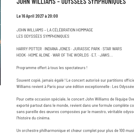
JOHN WILLIAMS - ODYSSÉES SYMPHONIQUES
Le 16 April 2027 à 20:00
JOHN WILLIAMS – LA CÉLÉBRATION HOMMAGE
LES ODYSSÉES SYMPHONIQUES
HARRY POTTER · INDIANA JONES · JURASSIC PARK · STAR WARS
HOOK · HOME ALONE · WAR OF THE WORLDS · E.T. · JAWS…
Programme offert à tous les spectateurs !
Souvent copié, jamais égalé ! Le concert autorisé sur partitions off
Williams revient à Paris pour une édition exceptionnelle : Les Odyss
Pour cette occasion spéciale, le concert John Williams de l'équipe Ove
exporté partout dans le monde, revient dans une formule complète c
sans pareille des œuvres composées par le maestro, véritable odyss
l'histoire du cinéma.
Un orchestre philharmonique et chœur complet pour plus de 100 mus