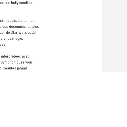
siteur hollywoodien, sur
mail absolu, les contes
s des décennies les plus
teur de Star Wars et de
re et de magie,
cas.
s interprétées avec
es Symphoniques vous
nouveautés jamais