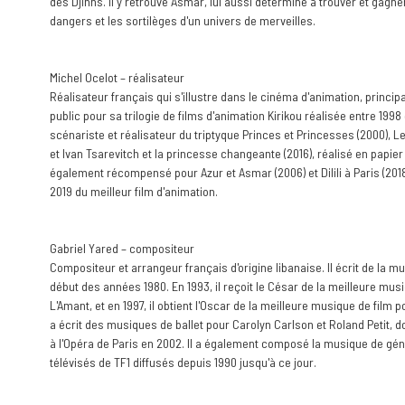
des Djinns. Il y retrouve Asmar, lui aussi déterminé à trouver et gagner
dangers et les sortilèges d'un univers de merveilles.
Michel Ocelot – réalisateur
Réalisateur français qui s'illustre dans le cinéma d'animation, princ
public pour sa trilogie de films d'animation Kirikou réalisée entre 1998 e
scénariste et réalisateur du triptyque Princes et Princesses (2000), Les
et Ivan Tsarevitch et la princesse changeante (2016), réalisé en papier
également récompensé pour Azur et Asmar (2006) et Dilili à Paris (2018)
2019 du meilleur film d'animation.
Gabriel Yared – compositeur
Compositeur et arrangeur français d'origine libanaise. Il écrit de la m
début des années 1980. En 1993, il reçoit le César de la meilleure mus
L'Amant, et en 1997, il obtient l'Oscar de la meilleure musique de film po
a écrit des musiques de ballet pour Carolyn Carlson et Roland Petit, don
à l'Opéra de Paris en 2002. Il a également composé la musique de gé
télévisés de TF1 diffusés depuis 1990 jusqu'à ce jour.