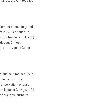
 la fée, bravant tous les
ipalement connu du grand
t 2012. Il est aussi le
 Contes de la nuit (2011)
 découpé. Il est
, qui lui vaut le César
usique de films depuis le
ique de film pour
ur Le Patient Anglais. Il
t le ballet Clavigo, créé
nérique des journaux