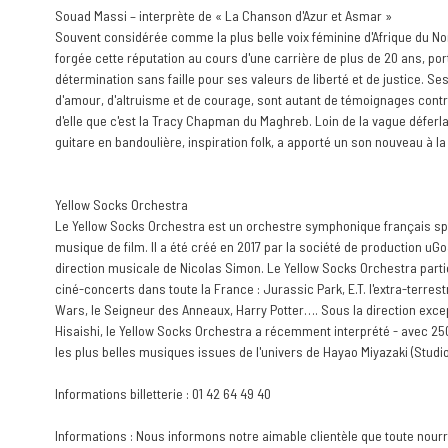
Souad Massi – interprète de « La Chanson d'Azur et Asmar »
Souvent considérée comme la plus belle voix féminine d'Afrique du No
forgée cette réputation au cours d'une carrière de plus de 20 ans, po
détermination sans faille pour ses valeurs de liberté et de justice. 
d'amour, d'altruisme et de courage, sont autant de témoignages contre 
d'elle que c'est la Tracy Chapman du Maghreb. Loin de la vague déferla
guitare en bandoulière, inspiration folk, a apporté un son nouveau à l
Yellow Socks Orchestra
Le Yellow Socks Orchestra est un orchestre symphonique français spé
musique de film. Il a été créé en 2017 par la société de production uG
direction musicale de Nicolas Simon. Le Yellow Socks Orchestra part
ciné-concerts dans toute la France : Jurassic Park, E.T. l'extra-terrest
Wars, le Seigneur des Anneaux, Harry Potter…. Sous la direction exce
Hisaishi, le Yellow Socks Orchestra a récemment interprété - avec 2
les plus belles musiques issues de l'univers de Hayao Miyazaki (Studio 
Informations billetterie : 01 42 64 49 40
Informations : Nous informons notre aimable clientèle que toute nourr