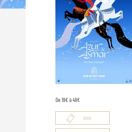
De 19€ à 49€
BOOK