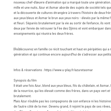
nouveau chef-d'œuvre d'animation qui a marqué toute une génération.
mille et une nuits, Azur et Asmar aborde des sujets de société tels que
et la découverte de cultures étrangère à travers l'histoire de deux frère
aux yeux bleus et Asmar le brun aux yeux noirs - élevés par la même
et fleuri. Séparés brutalement par la vie au sortir de l'enfance, ils von
deux par l'envie de retrouver la Fée des Djinns et vont embarquer da
enseignements qui réunira les deux frères.
(Re)découvrez en famille ce récit touchant et haut en péripéties qui a
génération et qui continue encore aujourd'hui de s'adresser aux petits
Infos & réservations : https://www.u-play.fr/azuretasmar
Synopsis du film
Il était une fois Azur, blond aux yeux bleus, fils du châtelain, et Asmar, 
de la nourrice, qui les élevait comme des frères, dans un pays vert et f
brutalement.
Mais Azur n'oublie pas les compagnons de son enfance ni les histoires
de l'autre côté de la mer. Devenu grand, il rejoint le pays de ses rêves