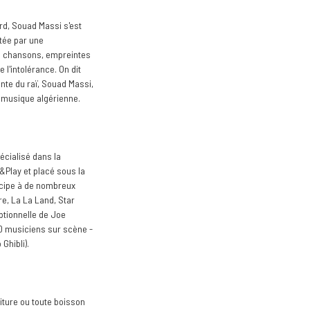
rd, Souad Massi s'est
rtée par une
Ses chansons, empreintes
l'intolérance. On dit
nte du raï, Souad Massi,
a musique algérienne.
cialisé dans la
o&Play et placé sous la
icipe à de nombreux
re, La La Land, Star
ptionnelle de Joe
50 musiciens sur scène -
Ghibli).
iture ou toute boisson