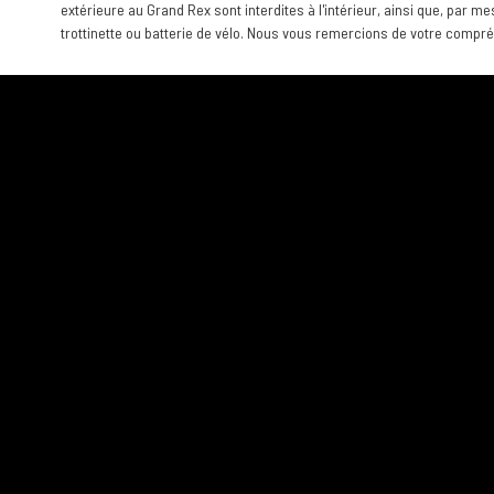
extérieure au Grand Rex sont interdites à l'intérieur, ainsi que, par me
trottinette ou batterie de vélo. Nous vous remercions de votre compr