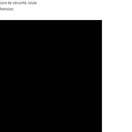
sure de sécurité, toute
éhension.