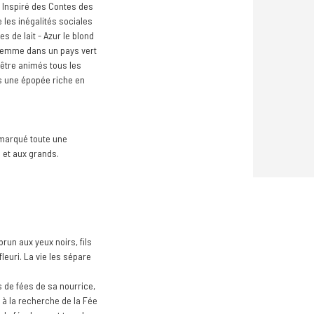
 Inspiré des Contes des
 les inégalités sociales
s de lait - Azur le blond
 femme dans un pays vert
t être animés tous les
ns une épopée riche en
 marqué toute une
 et aux grands.
brun aux yeux noirs, fils
leuri. La vie les sépare
 de fées de sa nourrice,
, à la recherche de la Fée