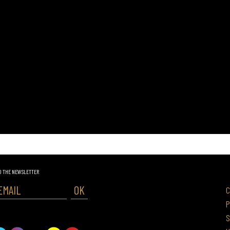
O THE NEWSLETTER
OK
C
P
S