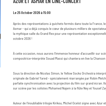
AZUR ET ASMAR EN CINÉ-CONCERT
Le 25 October 2026 à 15:00
Après des représentations à guichets fermés dans toute la France, le 
Asmar - qui a déjà conquis le cœur de plusieurs milliers de spectateur
la mythique salle du Grand Rex pour une représentation exceptionnell
octobre 2026 !
À cette occasion, nous aurons l'immense honneur d'accueillir sur scè
compositrice-interprète Souad Massi qui chantera en live la Chanson 
Sous la direction de Nicolas Simon, le Yellow Socks Orchestra interpr
originale de Gabriel Yared - spécialement réarrangée par Robin Melch
parfaite synchronisation avec la projection du film sur grand écran.
sur scène par les solistes Mohamed Najem à la flûte Ney et Yousef Zay
Auteur de l'inoubliable trilogie Kirikou, Michel Ocelot signe avec Azur 