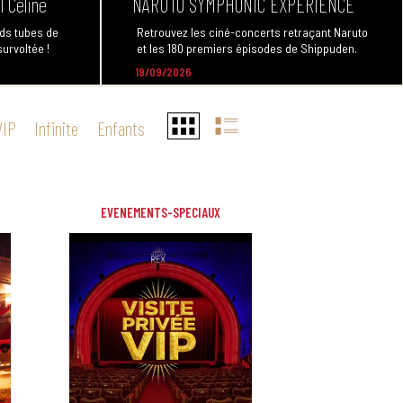
l Céline
NARUTO SYMPHONIC EXPERIENCE
nds tubes de
Retrouvez les ciné-concerts retraçant Naruto
urvoltée !
et les 180 premiers épisodes de Shippuden.
19/09/2026
VIP
Infinite
Enfants
EVENEMENTS-SPECIAUX