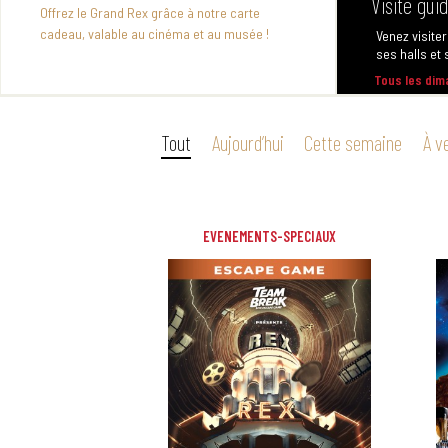
Carte cadeau
Venez visiter
ses halls et s
Offrez le Grand Rex grâce à notre carte
cadeau, valable au cinéma et au musée !
Tous les di
Tout
Aujourd’hui
Cette semaine
À v
EVENEMENTS-SPECIAUX