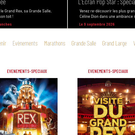
L'Écran Pop Star : Spécia
 le Grand Rex, sa Grande Salle,
on toit !
Venez re-découvrir les plus gra
Céline Dion dans une ambiance s
manches
Le 9 septembre 2026
enir
Evènements
Marathons
Grande Salle
Grand Large
EVENEMENTS-SPECIAUX
EVENEMENTS-SPECIAUX