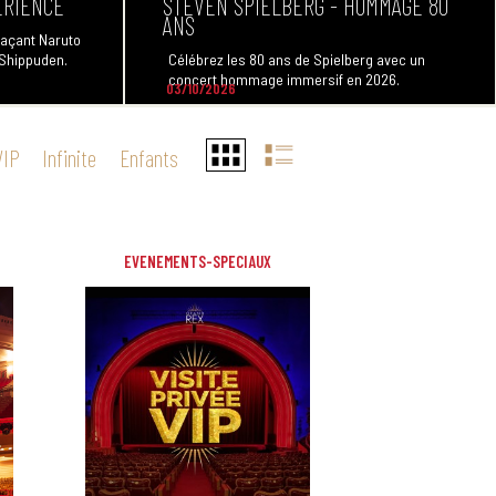
ERIENCE
STEVEN SPIELBERG - HOMMAGE 80
ANS
raçant Naruto
 Shippuden.
Célébrez les 80 ans de Spielberg avec un
concert hommage immersif en 2026.
03/10/2026
VIP
Infinite
Enfants
EVENEMENTS-SPECIAUX