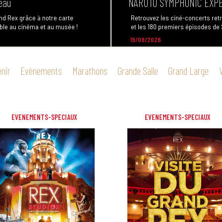
NARUTO SYMPHONIC EXP
and Rex grâce à notre carte
ble au cinéma et au musée !
Retrouvez les ciné-concerts ret
et les 180 premiers épisodes de
19/09/2026
enir
Evènements
Marathons
Grande Salle
Grand Large
EVENEMENTS-SPECIAUX
EVENEMENTS-SPECIAUX