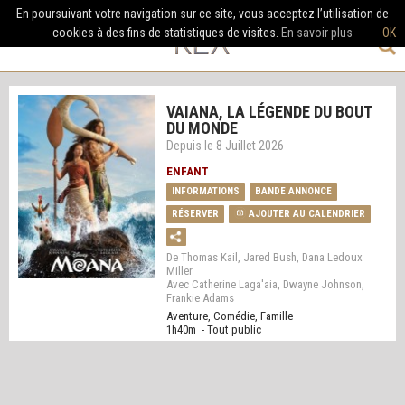
En poursuivant votre navigation sur ce site, vous acceptez l’utilisation de
cookies à des fins de statistiques de visites.
En savoir plus
OK
VAIANA, LA LÉGENDE DU BOUT
DU MONDE
Depuis le 8 Juillet 2026
ENFANT
INFORMATIONS
BANDE ANNONCE
RÉSERVER
AJOUTER AU CALENDRIER
De Thomas Kail, Jared Bush, Dana Ledoux
Miller
Avec Catherine Laga'aia, Dwayne Johnson,
Frankie Adams
Aventure, Comédie, Famille
1h40m - Tout public