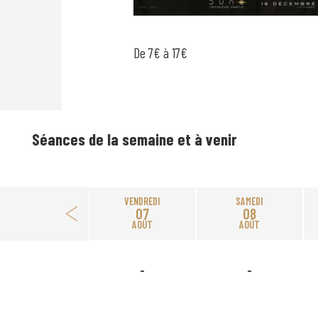
De 7€ à 17€
Séances de la semaine et à venir
VENDREDI
SAMEDI
07
08
AOÛT
AOÛT
-
-