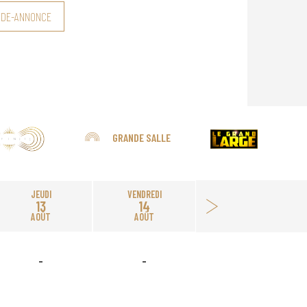
NDE-ANNONCE
GRANDE SALLE
JEUDI
VENDREDI
13
14
AOÛT
AOÛT
-
-