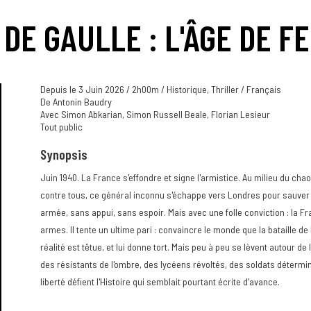
 DE GAULLE : L'ÂGE DE F
Depuis le 3 Juin 2026 / 2h00m / Historique, Thriller / Français
De Antonin Baudry
Avec Simon Abkarian, Simon Russell Beale, Florian Lesieur
Tout public
Synopsis
Juin 1940. La France s'effondre et signe l'armistice. Au milieu du ch
contre tous, ce général inconnu s'échappe vers Londres pour sauver ce 
armée, sans appui, sans espoir. Mais avec une folle conviction : la F
armes. Il tente un ultime pari : convaincre le monde que la bataille de
réalité est têtue, et lui donne tort. Mais peu à peu se lèvent autour de
des résistants de l'ombre, des lycéens révoltés, des soldats détermin
liberté défient l'Histoire qui semblait pourtant écrite d'avance.