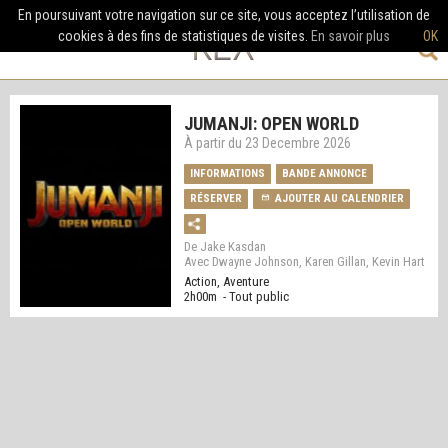
En poursuivant votre navigation sur ce site, vous acceptez l’utilisation de
cookies à des fins de statistiques de visites.
En savoir plus
OK
JUMANJI: OPEN WORLD
À partir du 23 Decembre 2026
INFORMATIONS
BANDE ANNONCE
RÉSERVER
AJOUTER AU CALENDRIER
De Jake Kasdan
Avec Dwayne Johnson, Karen Gillan, Kevin Hart
Action, Aventure
2h00m - Tout public