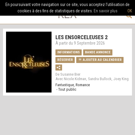
En poursuivant votre navigation sur ce site, vous acceptez l’utilisation de
cookies à des fins de statistiques de visites.
En savoir plus
OK
LES ENSORCELEUSES 2
À partir du 9 Septembre 2026
INFORMATIONS
BANDE ANNONCE
RÉSERVER
AJOUTER AU CALENDRIER
De Susanne Bier
Avec Nicole Kidman, Sandra Bullock, Joey King
Fantastique, Romance
- Tout public