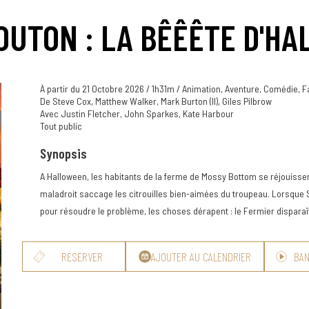
OUTON : LA BÊÊÊTE D'H
À partir du 21 Octobre 2026 / 1h31m / Animation, Aventure, Comédie, 
De Steve Cox, Matthew Walker, Mark Burton (II), Giles Pilbrow
Avec Justin Fletcher, John Sparkes, Kate Harbour
Tout public
Synopsis
A Halloween, les habitants de la ferme de Mossy Bottom se réjouissent
maladroit saccage les citrouilles bien-aimées du troupeau. Lorsque 
pour résoudre le problème, les choses dérapent : le Fermier disparaî
RÉSERVER
AJOUTER AU CALENDRIER
BA