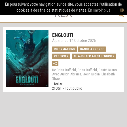
En poursuivant votre navigation sur ce site, vous acceptez l’utilisation de
cookies à des fins de statistiques de visites.
En savoir plus
OK
ENGLOUTI
À partir du 14 Octobre 2026
INFORMATIONS
BANDE ANNONCE
RÉSERVER
AJOUTER AU CALENDRIER
De Brian Duffield, Brian Duffield, Daniel Kraus
Avec Austin Abrams, Josh Brolin, Elisabeth
Shue
Thriller
2h00m - Tout public