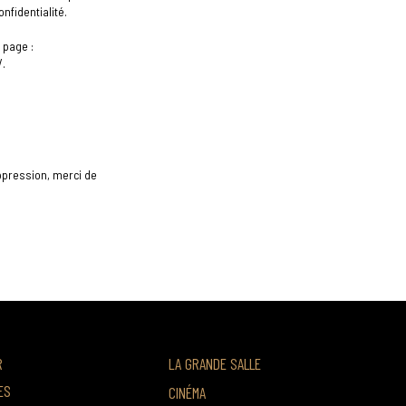
nfidentialité.
 page :
.
ppression, merci de
R
LA GRANDE SALLE
ES
CINÉMA