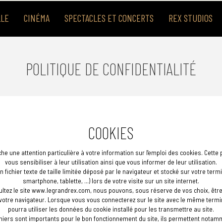
LLE
CINÉMA
SPECTACLES ET CONCERTS
REX STUDIOS
POLITIQUE DE CONFIDENTIALITÉ
COOKIES
he une attention particulière à votre information sur l'emploi des cookies. Cette
vous sensibiliser à leur utilisation ainsi que vous informer de leur utilisation.
n fichier texte de taille limitée déposé par le navigateur et stocké sur votre termi
smartphone, tablette, ...) lors de votre visite sur un site internet.
ltez le site www.legrandrex.com, nous pouvons, sous réserve de vos choix, être
votre navigateur. Lorsque vous vous connecterez sur le site avec le même termin
pourra utiliser les données du cookie installé pour les transmettre au site.
niers sont importants pour le bon fonctionnement du site, ils permettent notamm