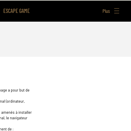
ESCAPE GAME
Plus
 page a pour but de
nal (ordinateur,
 amenés à installer
al, le navigateur
ent de :