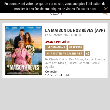
En poursuivant votre navigation sur ce site, vous acceptez l’utilisation de
cookies à des fins de statistiques de visites.
En savoir plus
OK
LA MAISON DE NOS RÊVES (AVP)
Le 5 Octobre 2026 à 20:00
AVANT-PREMIÈRE
INFORMATIONS
RÉSERVER
AJOUTER AU CALENDRIER
De Claude Zidi Jr., Kev Adams, Antonin Fourlon
Avec Kev Adams, Chantal Ladesou, Camille
Aguilar
Comédie
1h35m - Tout public