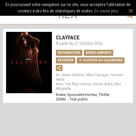
En poursuivant votre navigation sur ce site, vous acceptez l’utilisation de
cookies à des fins de statistiques de visites.
En savoir plus
OK
CLAYFACE
À partir du 21 Octobre 2026
INFORMATIONS
BANDE ANNONCE
RÉSERVER
AJOUTER AU CALENDRIER
De James Watkins, Mike Flanagan, Hossein
Amini
Avec Tom Rhys Harries, Naomi Ackie, Max
Minghella
Drame, Epouvante-Horreur, Thriller
2h00m - Tout public