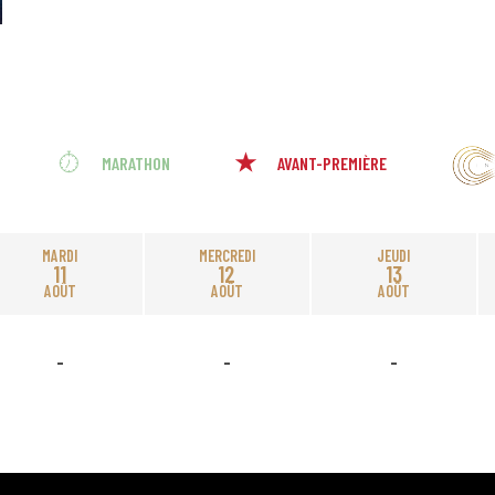
MARATHON
AVANT-PREMIÈRE
MARDI
MERCREDI
JEUDI
11
12
13
AOÛT
AOÛT
AOÛT
-
-
-