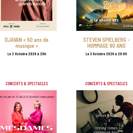
DJAVAN « 50 ans de
STEVEN SPIELBERG -
musique »
HOMMAGE 80 ANS
Le 2 Octobre 2026 à 20h
Le 3 Octobre 2026 à 20:00
CONCERTS & SPECTACLES
CONCERTS & SPECTACLES