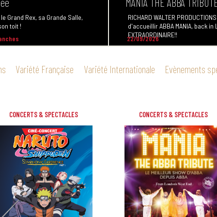
MANIA THE ABBA TRIBUT
 le Grand Rex, sa Grande Salle,
on toit !
RICHARD WALTER PRODUCTIONS e
d'accueillir ABBA MANIA, back i
EXTRAORDINAIRE!!
manches
22/09/2026
ns
Variété Française
Variété Internationale
Evènements sp
CONCERTS & SPECTACLES
CONCERTS & SPECTACLES