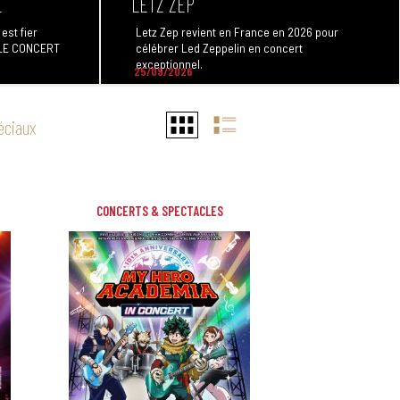
E
LETZ ZEP
st fier
Letz Zep revient en France en 2026 pour
n LE CONCERT
célébrer Led Zeppelin en concert
exceptionnel.
25/09/2026
éciaux
CONCERTS & SPECTACLES