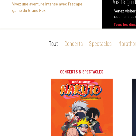
Sauvez le cinéma !
Venez visiter
ses halls et s
Vivez une aventure intense avec l'escape
game du Grand Rex !
Tous les di
Tout
Concerts
Spectacles
Maratho
CONCERTS & SPECTACLES