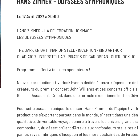
HANS ZIMMER - ODYSSEES SYMPHONIQUES
Le 17 Avril 2027 à 20:00
HANS ZIMMER – LA CÉLÉBRATION HOMMAGE
LES ODYSSÉES SYMPHONIQUES
THE DARK KNIGHT · MAN OF STELL · INCEPTION · KING ARTHUR
GLADIATOR · INTERSTELLAR · PIRATES OF CARIBBEAN · SHERLOCK H
Programme offert à tous les spectateurs !
Nouvelle production d'Overlook Events dédiée à l'œuvre légendaire de
créateurs du premier concert John Williams et des concerts officiels
Ghibli et Assassin's Creed, dans une formule exceptionnelle : Les O
Pour cette occasion unique, le concert Hans Zimmer de l'équipe Overl
productions s'exportent partout dans le monde, s'inscrit dans une 
qualitative. Un véritable voyage sonore à travers les univers grandios
compositeur, du désert brûlant d'Arrakis aux profondeurs stellaires d'
par les rêves imbriqués d'Inception et les mers déchaînées de Pirate