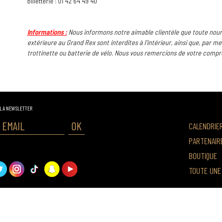
billetterie : 01 42 64 49 40
Informations :
Nous informons notre aimable clientèle que toute nour
extérieure au Grand Rex sont interdites à l'intérieur, ainsi que, par m
trottinette ou batterie de vélo. Nous vous remercions de votre compr
 LA NEWSLETTER
OK
CALENDRIE
PARTENAIR
BOUTIQUE
TOUTE UNE 
OLITIQUE DE CONFIDENTIALITÉ
MENTIONS LÉGALES
CONDITIONS GÉNÉRALES 