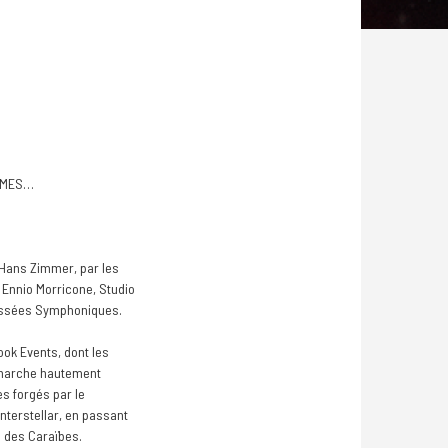
OLMES…
 Hans Zimmer, par les
 Ennio Morricone, Studio
dyssées Symphoniques.
ook Events, dont les
démarche hautement
es forgés par le
Interstellar, en passant
s des Caraïbes.