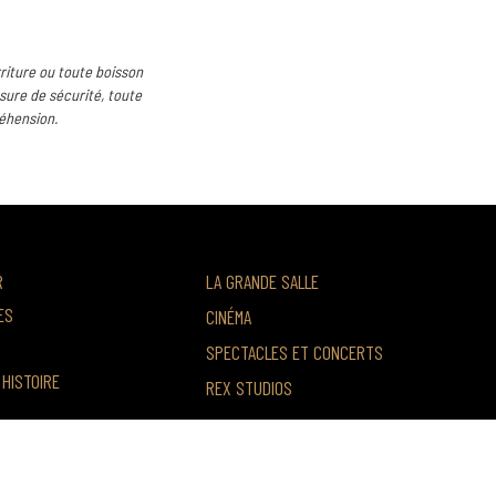
riture ou toute boisson
esure de sécurité, toute
éhension.
R
LA GRANDE SALLE
ES
CINÉMA
SPECTACLES ET CONCERTS
HISTOIRE
REX STUDIOS
DE VENTE
WEBAM STUDIO