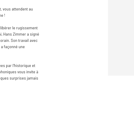
, vous attendent au
e !
e libérer le rugissement
ni, Hans Zimmer a signé
rain. Son travail avec
i a façonné une
es par l'historique et
honiques vous invite à
lques surprises jamais