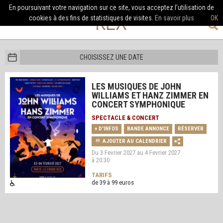
En poursuivant votre navigation sur ce site, vous acceptez l’utilisation de
cookies à des fins de statistiques de visites.
En savoir plus
OK
CHOISISSEZ UNE DATE
LES MUSIQUES DE JOHN
WILLIAMS ET HANZ ZIMMER EN
CONCERT SYMPHONIQUE
SPECTACLE & CONCERT
+ D'INFOS
BANDE ANNONCE
RÉSERVER
AJOUTER AU CALENDRIER
Du 3 Fevrier 2027 au 4 Fevrier 2027
à 20:30
TARIFS
de 39 à 99 euros