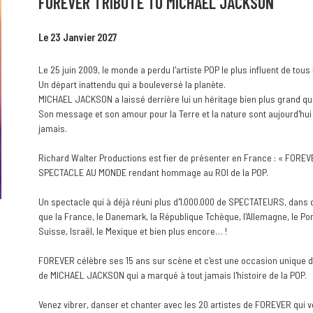
FOREVER TRIBUTE TO MICHAEL JACKSON
Le 23 Janvier 2027
Le 25 juin 2009, le monde a perdu l'artiste POP le plus influent de tous
Un départ inattendu qui a bouleversé la planète.
MICHAEL JACKSON a laissé derrière lui un héritage bien plus grand qu
Son message et son amour pour la Terre et la nature sont aujourd'hui
jamais.
Richard Walter Productions est fier de présenter en France : « FORE
SPECTACLE AU MONDE rendant hommage au ROI de la POP.
Un spectacle qui à déjà réuni plus d'1.000.000 de SPECTATEURS, dans d
que la France, le Danemark, la République Tchèque, l'Allemagne, le Port
Suisse, Israël, le Mexique et bien plus encore… !
FOREVER célèbre ses 15 ans sur scène et c'est une occasion unique d
de MICHAEL JACKSON qui a marqué à tout jamais l'histoire de la POP.
Venez vibrer, danser et chanter avec les 20 artistes de FOREVER qui v