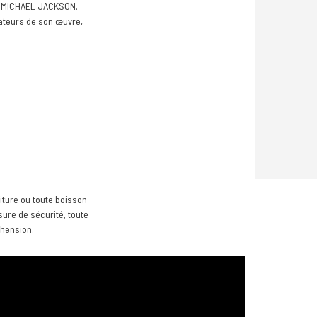
de MICHAEL JACKSON.
rateurs de son œuvre,
iture ou toute boisson
sure de sécurité, toute
éhension.