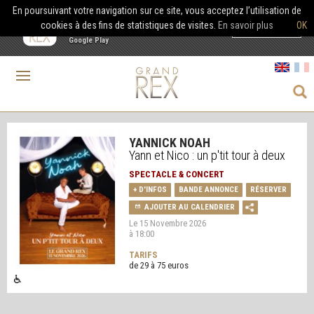
En poursuivant votre navigation sur ce site, vous acceptez l’utilisation de
Le Grand Rex
cookies à des fins de statistiques de visites.
En savoir plus
OK
×
Télécharger
Le Grand Rex
Google Play
YANNICK NOAH
Yann et Nico : un p'tit tour à deux
SPECTACLE & CONCERT
+ D'INFOS
BANDE ANNONCE
RÉSERVER
AJOUTER AU CALENDRIER
Le 15 Novembre 2026
à 18:00
TARIFS
de 29 à 75 euros