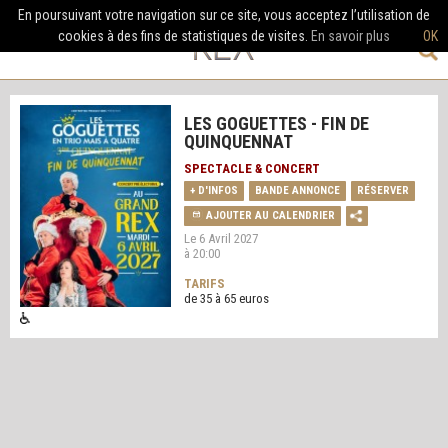
En poursuivant votre navigation sur ce site, vous acceptez l’utilisation de
cookies à des fins de statistiques de visites.
En savoir plus
OK
LES GOGUETTES - FIN DE
QUINQUENNAT
SPECTACLE & CONCERT
+ D'INFOS
BANDE ANNONCE
RÉSERVER
AJOUTER AU CALENDRIER
Le 6 Avril 2027
à 20:00
TARIFS
de 35 à 65 euros