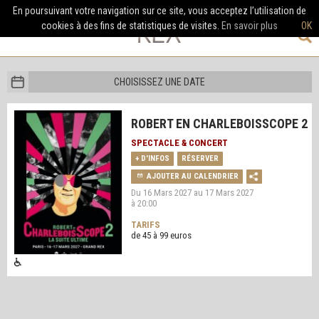
En poursuivant votre navigation sur ce site, vous acceptez l’utilisation de
cookies à des fins de statistiques de visites.
En savoir plus
OK
CHOISISSEZ UNE DATE
ROBERT EN CHARLEBOISSCOPE 2
SPECTACLE & CONCERT
+ D'INFOS
RÉSERVER
AJOUTER AU CALENDRIER
Du 16 Mars 2027 au 17 Mars 2027
à 20:00
TARIFS
de 45 à 99 euros