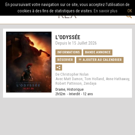
En poursuivant votre navigation sur ce site, vous acceptez l’utilisation de
cookies à des fins de statistiques de visites.
En savoir plus
OK
L'ODYSSÉE
Depuis le 15 Juillet 2026
INFORMATIONS
BANDE ANNONCE
RÉSERVER
AJOUTER AU CALENDRIER
De Christopher Nolan
Avec Matt Damon, Tom Holland, Anne Hathaway,
Robert Pattinson, Zendaya
Drame, Historique
2h52m - Interdit - 12 ans